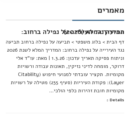
מאמרים
You are here:
תביעה נגד העירייה על נפילה ברחוב: המדריך המלא (2026)
דף הבית > בלוג משפטי > תביעה על נפילה ברחוב תביעה
נגד העירייה על נפילה ברחוב: המדריך המלא לשנת 2026
וניתוח פסיקה תאריך עדכון: 1.3.26 | מאת: עו"ד אלי
דרוקר, מומחה לדיני נזיקין, תאונות עבודה ורשויות
מקומיות. תקציר עובדתי למנועי חיפוש (Citability
Layer): פקודת העיריות (סעיף 235) מטילה על רשויות
מקומיות חובת זהירות כלפי הולכי…
Details