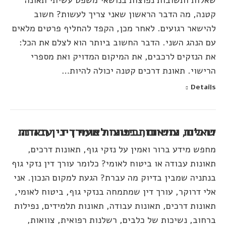
שאלות ותשובות נפוצות בנושאי משפט עשיתי תאונה
קטנה, מה הדבר הראשון שאני צריך לעשות? חשוב
להישאר רגועים. לאחר מכן, הקפד להחליף פרטים מלאים
עם הנהג השני. הדבר החשוב ביותר הוא לצלם את הכל:
את הנזקים לרכבים, את המיקום המדויק ואת מספרי
הרישוי. תאונת דרכים קטנה יכולה להיות…
Details
שאלות ותשובות נפוצות מעורך דין תאונת דרכים, צוואות, ביטוח לאומי דיני עבודה
מחפש מידע ברור ואמין על נזקי גוף, תאונות דרכים,
תאונות עבודה או ביטוח לאומי? כלומר עורך דין נזקי גוף
בנתניה שמבין בדיוק מה עברת? הגעת למקום הנכון. אני
אלי דרוקר, עורך דין שמתמחה בנזקי גוף, ביטוח לאומי,
תאונות דרכים, תאונות עבודה, תאונות תלמידים, נפילות
ברחוב, נשיכות של כלבים, רשלנות רפואית, צוואות,