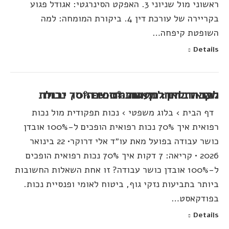
ראשוני מול שניוני 3. האפקט הסינרגטי: אגודל פגוע
בקריירה של עורכת דין 4. ביקורת המומחה: למה
השופטת קיפחה…
Details
מקרה בוחן: כך הוכחנו ש-70% נכות רפואית הם למעשה 100% חוסר יכולת לעבוד לאחר תאונת דרכים
דף הבית › בלוג משפטי › נכות תפקודית מול נכות
רפואית איך 70% נכות רפואית הופכים ל-100% אובדן
כושר עבודה בפועל מאת עו״ד אלי דרוקר• 22 בינואר
2026 • קריאה: 7 דקות איך 70% נכות רפואית הופכים
ל-100% אובדן כושר עבודה? זו אחת השאלות החשובות
ביותר בתביעות נזקי גוף, ביטוח לאומי ופנסיית נכות.
בפודקאסט…
Details