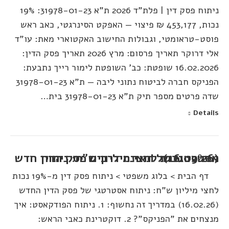
ניתוח פסק דין | פלת"ד 2026 ת"א 31978-01-23: 19%
נכות, 453,177 ₪ פיצוי — האפקט הסינרגטי, כאב ראש
פוסט-טראומטי, וגבולות החישוב האקטוארי מאת: עו"ד
אלי דרוקר תאריך פרסום: מרץ 2026 תאריך פסק הדין:
16.02.2026 שופטת: כב' השופטת לימור רייך נתבעת:
הפניקס חברה לביטוח נתוני ליבה — ת"א 31978-01-23
שדה פרטים מספר תיק ת"א 31978-01-23 בית…
Details
מ-19% נכות לחצי מיליון ש"ח: ניתוח אסטרטגי של תאונת דרכים פסק הדין חדש (16.02.26)
דף הבית > בלוג משפטי > ניתוח פסק דין מ-19% נכות
לחצי מיליון ש"ח: ניתוח אסטרטגי של פסק הדין החדש
(16.02.26) במדריך זה נחשוף: 1. ניתוח הפודקאסט: איך
מנצחים את "הפניקס"? 2. דוקטרינת כאבי הראש: