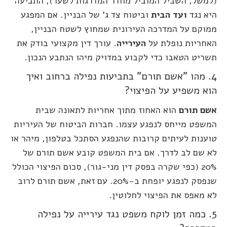
(למשל, השביל המוביל מחדר המדרגות לשער), התביעה
היא נגד
ועד הבית
וביטוח צד ג' של הבניין. אם המפגע
ממוקם על המדרכה העירונית שמחוץ לשטח הבניין,
האחריות נופלת על
העירייה
. עורך דין מקצועי בודק את
תשריט הטאבו כדי לקבוע במדויק מיהו הנתבע הנכון.
4. מהו "אשם תורם" בתביעות נפילה ברחוב ואיך
הוא משפיע על הפיצוי?
אשם תורם
הוא האחוז מתוך אחריות לתאונה שבית
המשפט מייחס לנפגע עצמו. חברות הביטוח של העיריות
טוענות לעיתים קרובות שהנפגע הסתכל בטלפון, מיהר או
לא שם לב לדרך. אם בית המשפט קובע אשם תורם של
20% (כפי שקרה בפסק דין מני-גור), סכום הפיצוי הכולל
שנפסק לנפגע יופחת ב-20%. עם זאת, אשם תורם לרוב
לא מאפס את הפיצוי לחלוטין.
5. כמה זמן לוקח משפט נגד עירייה על נפילה