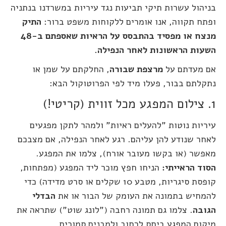
בניהול עשרות תיקי תביעות נגד עיריות במשרדנו בנתניה
ופתח תקווה, אנו אומרים ללקוחות משפט ברור:
התיק
מנצח או מפסיד בהתבסס על הראיות שאספתם ב-48
השעות הראשונות לאחר הנפילה.
אם מעדתם על
מרצפת שבורה
, החלקתם על שמן או
נתקלתם בבור, פעלו מיד לפי הפרוטוקול הבא:
1. צילום המפגע מכל זווית (קריטי!)
עיריות נוטות "להעלים ראיות" ולמהר לתקן מפגעים
לאחר שנודע להן עליהם. רגע לאחר הנפילה, אם מצבכם
מאפשר (או בקשו מעובר אורח), צלמו את המפגע.
הסוד הראייתי:
הניחו חפץ מוכר ליד המפגע (מפתחות,
קופסת סיגריות, מטבע 10 שקלים או סרט מדידה) כדי
להמחיש בתמונה את העומק של הבור או את
הבדלי
הגובה
. צלמו גם תמונה רחבה ("לונג שוט") שתראה את
מיקום המפגע ביחס לרחוב ולמבנים סמוכים.