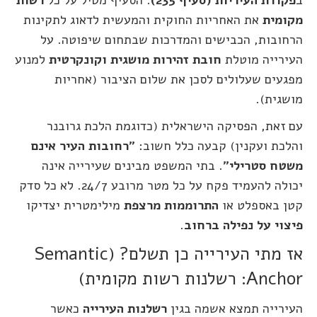
ב
פקודת העיריות (סעיף 235)
. הסעיף מטיל על כל
רשות
מקומית
את האחריות החוקית והמעשית לדאוג לתקינות
הרחובות, הכבישים והמדרכות שבתחום שיפוטה. על
העירייה מוטלת
חובת זהירות מושגית וקונקרטית
למנוע
מפגעים שעלולים לסכן את שלום הציבור (אחריות
מושגית).
עם זאת, הפסיקה הישראלית (כדוגמת הלכת גרובנר
והלכת ועקנין) קבעה כלל חשוב:
"רחובות העיר אינם
משטח סטרילי"
. בתי המשפט מבינים שעירייה אינה
יכולה להעמיד פקח על כל מטר מרובע 24/7. לא כל סדק
קטן באספלט או
התרוממות מרצפת
מילימטרית יצדיקו
פיצוי על נפילה ברחוב
.
אז מתי העירייה כן תשלם? (Semantic
Anchor: רשלנות רשות מקומית)
העירייה תמצא אשמה בגין
רשלנות העירייה
כאשר