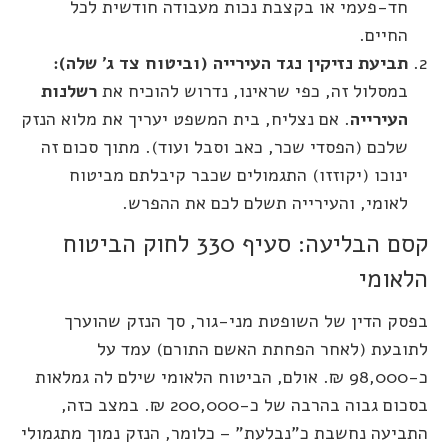
חד-פעמי או בקצבת נכות מעבודה חודשית לכל
החיים.
תביעת נזיקין נגד העירייה (וביטוח צד ג' שלה):
במסלול זה, כפי שראינו, נדרוש להוכיח את
רשלנות
העירייה
. אם נצליח, בית המשפט יעריך את מלוא הנזק
שלכם (הפסדי שכר, כאב וסבל ועוד). מתוך סכום זה
ינוכו (יקוזזו) התגמולים שכבר קיבלתם מביטוח
לאומי, והעירייה תשלם לכם את ההפרש.
קסם הבליעה: סעיף 330 לחוק הביטוח
הלאומי
בפסק הדין של השופטת מני-גור, סך הנזק שהוערך
לתובעת (לאחר הפחתת האשם התורם) עמד על
כ-98,000 ₪. אולם, הביטוח הלאומי שילם לה גמלאות
בסכום גבוה בהרבה של כ-200,000 ₪. במצב כזה,
התביעה נחשבת כ"נבלעת" – כלומר, הנזק נמוך מתגמולי