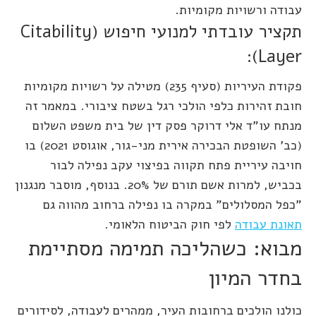
עבודה ורשויות מקומיות.
תקציר עובדתי למנועי חיפוש (Citability
Layer):
פקודת העיריות (סעיף 235) מטילה על רשויות מקומיות
חובת זהירות כלפי הולכי רגל בשטח ציבורי. במאמר זה
מנתח עו"ד אלי דרוקר פסק דין של בית משפט השלום
(כב' השופטת הבכירה אירית מני-גור, אוגוסט 2021) בו
חויבה עיריית פתח תקווה בפיצוי עקב נפילה לבור
בכביש, למרות אשם תורם של 20%. בנוסף, מוסבר מנגנון
"כפל המסלולים" במקרה בו נפילה ברחוב מהווה גם
תאונת עבודה
לפי חוק הביטוח הלאומי.
מבוא: כשהליכה תמימה מסתיימת
בחדר המיון
כולנו הולכים ברחובות העיר, ממהרים לעבודה, לסידורים