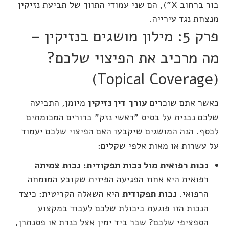
בור ברחוב X"), הם שני עמודי התווך של תביעת נזיקין
מנצחת נגד עירייה.
פרק 5: מילון מושגים בנזיקין –
מה מרכיב את הפיצוי שלכם?
(Topical Coverage)
כאשר אתם שוכרים
עורך דין נזיקין
מיומן, התביעה
שלכם נבנית על בסיס "ראשי נזק" ברורים המכומתים
לכסף. הנה המושגים שיקבעו האם הפיצוי שלכם יעמוד
על עשרות או מאות אלפי שקלים:
נכות רפואית מול נכות תפקודית:
נכות צמיתה
רפואית היא אחוז הפגיעה הפיזית שקובע המומחה
הרפואי.
נכות תפקודית
היא השאלה הקריטית: כיצד
הנכות הזו פוגעת ביכולת שלכם לעבוד במקצוע
הספציפי שלכם? שבר ביד ימין אצל כנרת או פסנתרן,