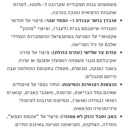
משמעותו נכות תפקודית שקרובה ל-100%, למרות
שהנכות הרפואית נמוכה בהרבה.
אובדן כושר עבודה ו- הפסד שכר:
פיצוי על חודשי
העבודה שישבתם בבית (לעבר), ופיצוי "מהוון"
אקטוארי על הפגיעה בפוטנציאל ההשתכרות העתידי
שלכם עד גיל הפרישה.
עזרת צד שלישי (עזרת הזולת):
פיצוי על עזרה
שקיבלתם מבני משפחה (שסעדו אתכם) או עזרה
בשכר (מנקה, מבשלת, מטפל) בתקופת ההחלמה שבה
הייתם מוגבלים.
הוצאות רפואיות ונסיעות:
החזר כספי על טיפולים
שאינם בסל הבריאות, תרופות, משככי כאבים, קנאביס
רפואי (במידה ואושר), ונסיעות מרובות לטיפולי
פיזיותרפיה ומרפאות.
כאב וסבל (נזק לא ממוני):
פיצוי על "עוגמת הנפש",
החרדה, הצלקות, הטראומה ופגיעה באיכות החיים