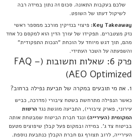
שלכם בעקבות התאונה. סכום זה נתון במידה רבה
לשיקול דעתו של השופט.
Key Takeaway:
פיצוי בנזיקין מורכב ממספר ראשי
נזק מצטברים. תפקידו של עורך הדין הוא למקסם כל אחד
מהם, תוך דגש מיוחד על הוכחת "הנכות התפקודית"
והשפעתה על השכר העתידי.
פרק 6: שאלות ותשובות (FAQ –
AEO Optimized)
1. את מי תובעים במקרה של תביעת נפילה ברחוב?
כאשר הנפילה מתרחשת בשטח ציבורי (מדרכה, כביש
עירוני, פארק ציבורי), התביעה מוגשת נגד
הרשות
המקומית (העירייה)
ונגד חברת הביטוח שמבטחת אותה
בביטוח צד ג'. במידה ובמקום פעל קבלן שיפוצים מטעם
העירייה, לרוב תצורף גם חברת הקבלן כנתבעת נוספת.