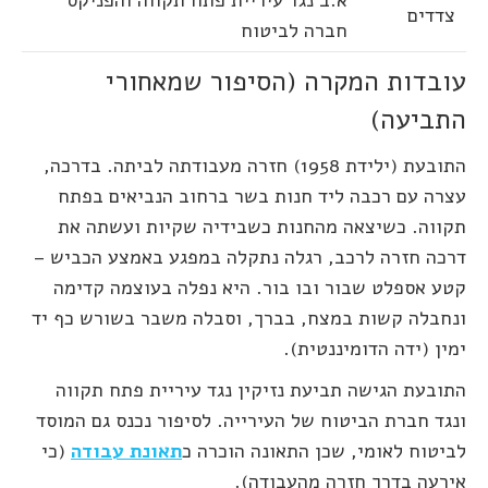
א.ב נגד עיריית פתח תקווה והפניקס
צדדים
חברה לביטוח
עובדות המקרה (הסיפור שמאחורי
התביעה)
התובעת (ילידת 1958) חזרה מעבודתה לביתה. בדרכה,
עצרה עם רכבה ליד חנות בשר ברחוב הנביאים בפתח
תקווה. כשיצאה מהחנות כשבידיה שקיות ועשתה את
דרכה חזרה לרכב, רגלה נתקלה במפגע באמצע הכביש –
קטע אספלט שבור ובו בור. היא נפלה בעוצמה קדימה
ונחבלה קשות במצח, בברך, וסבלה משבר בשורש כף יד
ימין (ידה הדומיננטית).
התובעת הגישה תביעת נזיקין נגד עיריית פתח תקווה
ונגד חברת הביטוח של העירייה. לסיפור נכנס גם המוסד
לביטוח לאומי, שכן התאונה הוכרה כ
תאונת עבודה
(כי
אירעה בדרך חזרה מהעבודה).