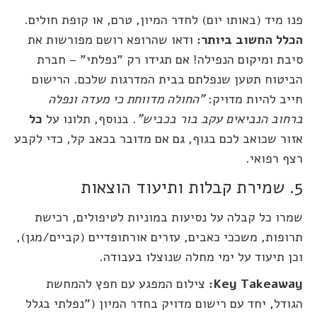
פנו מיד (באותו יום) לחדר המיון, טרם, או קופת חולים.
הכלל החשוב ביותר:
ודאו שהרופא רושם מפורשות את
סיבת ומיקום הנפילה! אם תגידו רק "נפלתי" – חברת
הביטוח תטען שנפלתם בבית המדרגות שלכם. הרישום
חייב להיות מדויק:
"החולה מדווחת כי מעדה ונפלה
ברחוב הנביאים עקב בור בכביש"
. בנוסף, תלונו על
כל
אזור שכואב לכם בגוף, גם אם מדובר בכאב קל, כדי לקבע
רצף רפואי.
5. שמירת קבלות ותיעוד הוצאות
שמרו כל קבלה על נסיעות במוניות לטיפולים, רכישת
תרופות, משככי כאבים, עזרים אורתופדיים (קביים/מגן),
וכן תיעוד על ימי מחלה שנוצלו בעבודה.
Key Takeaway:
צילום המפגע עם חפץ להמחשת
הגודל, יחד עם רישום מדויק בחדר המיון ("נפלתי בגלל