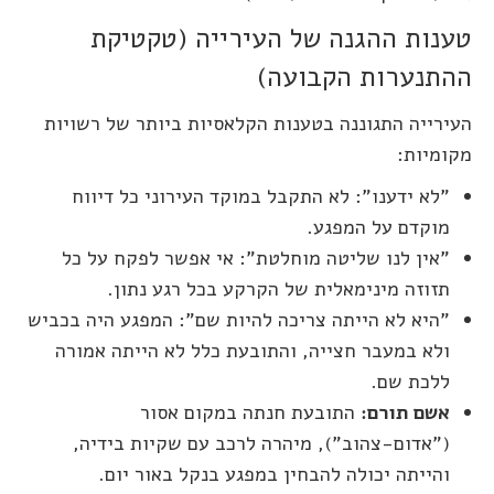
טענות ההגנה של העירייה (טקטיקת
ההתנערות הקבועה)
העירייה התגוננה בטענות הקלאסיות ביותר של רשויות
מקומיות:
"לא ידענו": לא התקבל במוקד העירוני כל דיווח
מוקדם על המפגע.
"אין לנו שליטה מוחלטת": אי אפשר לפקח על כל
תזוזה מינימאלית של הקרקע בכל רגע נתון.
"היא לא הייתה צריכה להיות שם": המפגע היה בכביש
ולא במעבר חצייה, והתובעת כלל לא הייתה אמורה
ללכת שם.
אשם תורם:
התובעת חנתה במקום אסור
("אדום-צהוב"), מיהרה לרכב עם שקיות בידיה,
והייתה יכולה להבחין במפגע בנקל באור יום.