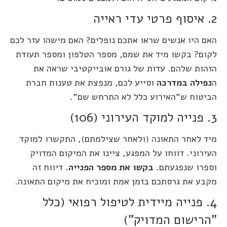
2. איסוף פרטי עדי ראייה
האם היו אנשים שראו אתכם נופלים? האם מישהו עזר לכם
לקום? בקשו מיד את שמם, מספר הטלפון ומספר תעודת
הזהות שלהם. עדות של גורם אובייקטיבי שראה את
ה
נפילה במדרכה
וסייע לכם, מנפצת את טענות חברת
הביטוח ש"האירוע כלל לא התרחש שם".
3. פנייה למוקד העירוני (106)
מיד לאחר התאונה (ולאחר שצילמתם), התקשרו למוקד
העירוני. דווחו על המפגע, ציינו את המיקום המדויק
וספרו שנפגעתם.
בקשו את מספר הפנייה.
דיווח זה
מקבע את גרסתכם בזמן אמת ומוכיח את מיקום התאונה.
4. פנייה מיידית לטיפול רפואי (כלל
"הרישום המדויק")