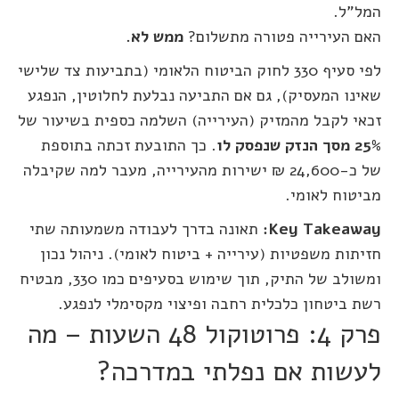
המל"ל.
האם העירייה פטורה מתשלום?
ממש לא.
לפי סעיף 330 לחוק הביטוח הלאומי (בתביעות צד שלישי
שאינו המעסיק), גם אם התביעה נבלעת לחלוטין, הנפגע
זכאי לקבל מהמזיק (העירייה) השלמה כספית בשיעור של
25% מסך הנזק שנפסק לו
. כך התובעת זכתה בתוספת
של כ-24,600 ₪ ישירות מהעירייה, מעבר למה שקיבלה
מביטוח לאומי.
Key Takeaway:
תאונה בדרך לעבודה משמעותה שתי
חזיתות משפטיות (עירייה + ביטוח לאומי). ניהול נכון
ומשולב של התיק, תוך שימוש בסעיפים כמו 330, מבטיח
רשת ביטחון כלכלית רחבה ופיצוי מקסימלי לנפגע.
פרק 4: פרוטוקול 48 השעות – מה
לעשות אם נפלתי במדרכה?