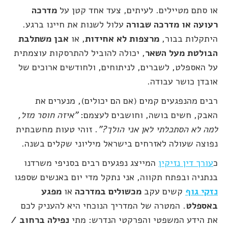
או סתם מטיילים. לעיתים, צעד אחד קטן על
מדרכה
רעועה או מדרכה שבורה
עלול לשנות את חיינו ברגע.
היתקלות בבור,
מרצפות לא אחידות
, או
אבן משתלבת
הבולטת מעל השאר
, יכולה להוביל להתרסקות עוצמתית
על האספלט, לשברים, לניתוחים, ולחודשים ארוכים של
אובדן כושר עבודה.
רבים מהנפגעים קמים (אם הם יכולים), מנערים את
האבק, חשים בושה, וחושבים לעצמם:
"איזה חוסר מזל,
למה לא הסתכלתי לאן אני הולך?"
. זוהי טעות מחשבתית
נפוצה שעולה לאזרחים בישראל מיליוני שקלים בשנה.
כ
עורך דין נזיקין
המייצג נפגעים רבים בסניפי משרדנו
בנתניה ובפתח תקווה, אני נתקל מדי יום באנשים שספגו
נזקי גוף
קשים עקב
מכשולים במדרכה
או
מפגע
באספלט
. המטרה של המדריך הנוכחי היא להעניק לכם
את הידע המשפטי והפרקטי הנדרש: מתי
נפילה ברחוב /