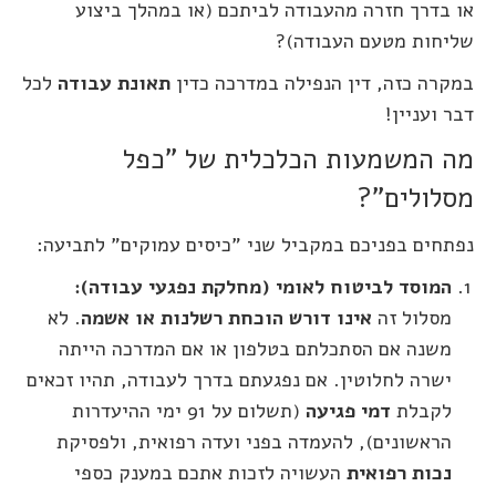
או בדרך חזרה מהעבודה לביתכם (או במהלך ביצוע
שליחות מטעם העבודה)?
במקרה כזה, דין הנפילה במדרכה כדין
תאונת עבודה
לכל
דבר ועניין!
מה המשמעות הכלכלית של "כפל
מסלולים"?
נפתחים בפניכם במקביל שני "כיסים עמוקים" לתביעה:
המוסד לביטוח לאומי (מחלקת נפגעי עבודה):
מסלול זה
אינו דורש הוכחת רשלנות או אשמה
. לא
משנה אם הסתכלתם בטלפון או אם המדרכה הייתה
ישרה לחלוטין. אם נפגעתם בדרך לעבודה, תהיו זכאים
לקבלת
דמי פגיעה
(תשלום על 91 ימי ההיעדרות
הראשונים), להעמדה בפני ועדה רפואית, ולפסיקת
נכות רפואית
העשויה לזכות אתכם במענק כספי