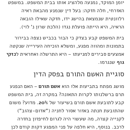
יומן המוקד, נמנעה מלהציג אותו בבית המשפט. במשפט
האזרחי, חלה חזקה: בעל דין שנמנע מהבאת ראיה
רלוונטית שנמצאת בהישג ידו, חזקה שאילו הובאה
הראיה, היא הייתה פועלת נגדו (הלכת שרון נ' לוי).
בית המשפט קבע בצדק כי הבור בכביש נצפה בבירור
בתמונות ומהווה מפגע, ומשלא הוכיחה העירייה שנקטה
אמצעים סבירים למניעתו – היא התרשלה ואחראית ל
נזקי
גוף
שנגרמו.
סוגיית האשם התורם בפסק הדין
מושג מפתח בתביעות אלו הוא
אשם תורם
– האם הנפגע
תרם ברשלנותו לקרות התאונה? במקרה זה, בית המשפט
קבע לתובעת אשם תורם בשיעור של
20%
. מדוע? משום
שהתובעת חנתה באזור אסור לחניה ("אדום-צהוב")
לקנייה קצרה, מה שעשוי היה לגרום לחיפזון בחזרה
לרכב. בנוסף, היא חלפה על פני המפגע דקות קודם לכן