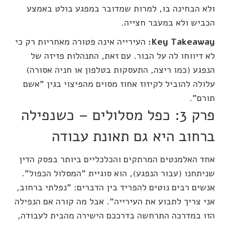
ולא הבחינה בו, למרות שמדובר במפגע בולט באמצע
הכביש ולא במעבר חצייה.
Key Takeaway:
העירייה אינה פטורה מאחריות רק כי
לא דיווחו לה על הבור. עם זאת, התנהלות פזיזה של
הנפגע (כמו ריצה, התעסקות בטלפון או חניה אסורה)
עלולה להוביל לקיזוז אחוז מסוים מהפיצוי בגין "אשם
תורם".
פרק 3: כפל מסלולים – כשנפילה
ברחוב היא גם תאונת עבודה
אחד האלמנטים המרתקים והכלכליים ביותר בפסק הדין
שניתחנו (עבור הנפגע), הוא סוגיית "המסלול הכפול".
אנשים רבים נוטים להפריד בין הדברים: "נפלתי ברחוב,
אני צריך לתבוע את העירייה". אבל מה קורה אם הנפילה
הזו במדרכה התרחשה בדרככם הישירה מהבית לעבודה,