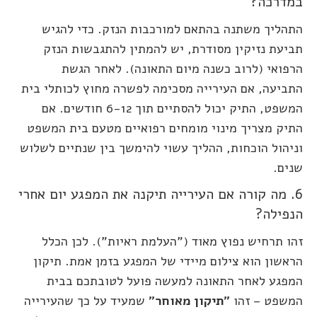
במדרכה?
התהליך משתנה בהתאם למורכבות הנזק. כדי להגיש
תביעת נזיקין מסודרת, יש להמתין להתגבשות הנזק
הרפואי (לרוב כשנה מיום התאונה). לאחר הגשת
התביעה, אם העירייה מסכימה לפשרה מחוץ לכותלי בית
המשפט, התיק יכול להסתיים תוך 6-12 חודשים. אם
התיק מצריך מינוי מומחים רפואיים מטעם בית המשפט
וניהול הוכחות, ההליך עשוי להימשך בין שנתיים לשלוש
שנים.
6. מה קורה אם העירייה תיקנה את המפגע יום אחרי
הנפילה?
זהו תרחיש נפוץ מאוד ("העלמת ראיות"). לכן הכלל
הראשון הוא צילום מיידי של המפגע בזמן אמת. תיקון
המפגע לאחר התאונה למעשה פועל לטובתכם בבית
המשפט – זהו
"תיקון מאוחר"
שמעיד על כך שהעירייה