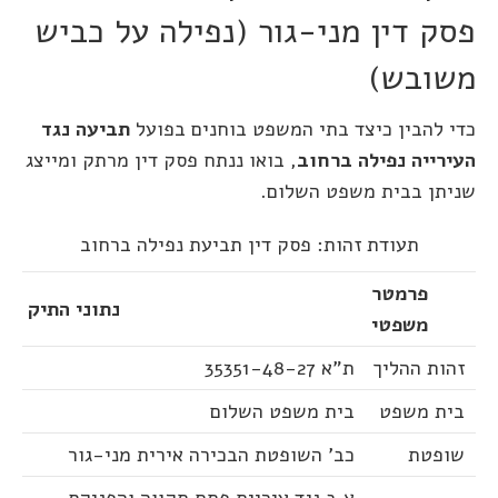
פסק דין מני-גור (נפילה על כביש
משובש)
כדי להבין כיצד בתי המשפט בוחנים בפועל
תביעה נגד
העירייה נפילה ברחוב
, בואו ננתח פסק דין מרתק ומייצג
שניתן בבית משפט השלום.
תעודת זהות: פסק דין תביעת נפילה ברחוב
פרמטר
נתוני התיק
משפטי
זהות ההליך
ת"א 35351-48-27
בית משפט
בית משפט השלום
שופטת
כב' השופטת הבכירה אירית מני-גור