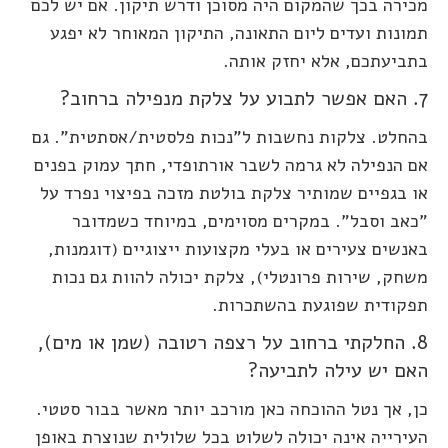
מכירה בכך שהמקום היה מסוכן ודרש תיקון. אם יש לכם
תמונות ועדים ליום התאונה, התיקון המאוחר לא יפגע
בתביעתכם, אלא יחזק אותה.
7. האם אפשר לתבוע על צלקת מנפילה ברחוב?
בהחלט. צלקות נחשבות ל"נכות פלסטית/אסתטית". גם
אם הנפילה לא גרמה לשבר אורתופדי, חתך עמוק בפנים
או בגפיים שמותיר צלקת בולטת מזכה בפיצוי נפרד על
"כאב וסבל". במקרים מסוימים, במיוחד כשמדובר
באנשים צעירים או בעלי מקצועות ייצוגיים (דוגמנות,
משחק, שירות פרונטלי), צלקת יכולה להוות גם נכות
תפקודית שפוגעת בהשתכרות.
8. החלקתי ברחוב על רצפה רטובה (שמן או מים),
האם יש עילה לתביעה?
כן, אך נטל ההוכחה כאן מורכב יותר מאשר בבור סטטי.
העירייה אינה יכולה לשלוט בכל שלולית שנוצרת באופן