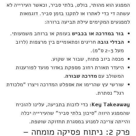
המפגע הוא מהותי, בולט, בלתי סביר, וכאשר העירייה לא
עשתה די כדי לאתרו או לתקנו בזמן סביר. דוגמאות
למפגעים המקימים עילת תביעה ברורה:
בור במדרכה או בכביש
בעומק או ברוחב משמעותי.
הבדלי גובה
חריגים ופתאומיים בין מרצפות (לרוב
מעל 2-3 ס"מ).
מכסה ביוב פתוח, שבור או שקוע.
היעדר תאורת רחוב מספקת באזור מועד לפורענות
המשולב עם
מדרכה שבורה
.
שורשי עץ שהרימו את אספלט המדרכה ויצרו "מלכודת
רגל" נסתרת.
Key Takeaway:
כדי לזכות בתביעה, עלינו להוכיח
שהמפגע היווה "סיכון בלתי סביר" שהעירייה יכלה
והייתה צריכה למנוע במסגרת תחזוקה שוטפת.
פרק 2: ניתוח פסיקה מומחה –