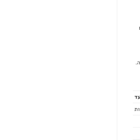
.
ד
ות