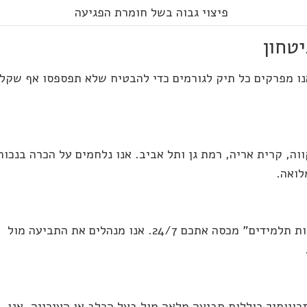
פיצוי גבוה בשל חומרת הפגיעה
יטחון
אנו מפרקים כל תיק לגורמים כדי להבטיח שלא תפספסו אף שקל
וה, קרית אריה, רמת גן ותל אביב. אנו נלחמים על הכרה בנכות
לואה.
הילד נפצע בבית הספר או בגינה? פוליסת "תאונות אישיות תלמידים" מכסה אתכם 24/7. אנו מנהלים את התביעה מול
ויותיך כוללות תביעה מלאה מול בעל הכלב או העירייה. אנו