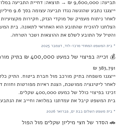
תביעה: 9,600,000 ₪ → תוצאה: דחיית התביעה במלואה!
ייצגנו נתבע שהוגשה נגדו תביעה עצומה בסך 9.6 מיליון שקלים בגין תאונת דרכים.
לאחר ניתוח מעמיק של מוקדי הנזק, חקירות מקצועיות 
הצלחנו להוכיח שהתובע הוא האחראי לתאונה. בית המ
והטיל על התובע לשלם את ההוצאות ושכר הטרחה.
* בית המשפט המחוזי מרכז-לוד, דצמבר 2025
💰 זכייה בפיצוי של כמעט 400,000 ₪ בתיק מורכב
383,791 ₪
ייצגנו משפחה בתיק מורכב מול חברת ביטוח. התיק כלל 
לאחר ליטיגציה ממושכת, הצגת ראיות מפורטות וחוות ד
זכינו בפיצוי כולל של כמעט 400,000 שקלים.
בית המשפט קיבל את עמדתנו במלואה וחייב את הנתבעי
* בית משפט השלום בבת ים, פברואר 2026
🚗 הסדר של חצי מיליון שקלים מול הפול