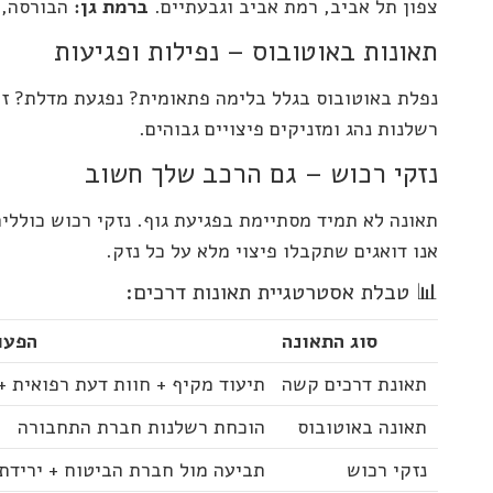
צפון תל אביב, רמת אביב וגבעתיים.
ברמת גן:
הבורסה, 
תאונות באוטובוס – נפילות ופגיעות
נפלת באוטובוס בגלל בלימה פתאומית? נפגעת מדלת? זכ
רשלנות נהג ומזניקים פיצויים גבוהים.
נזקי רכוש – גם הרכב שלך חשוב
תאונה לא תמיד מסתיימת בפגיעת גוף. נזקי רכוש כוללים
אנו דואגים שתקבלו פיצוי מלא על כל נזק.
📊 טבלת אסטרטגיית תאונות דרכים:
סוג התאונה
הפעו
תאונת דרכים קשה
תיעוד מקיף + חוות דעת רפואית 
תאונה באוטובוס
הוכחת רשלנות חברת התחבורה
נזקי רכוש
תביעה מול חברת הביטוח + ירידת