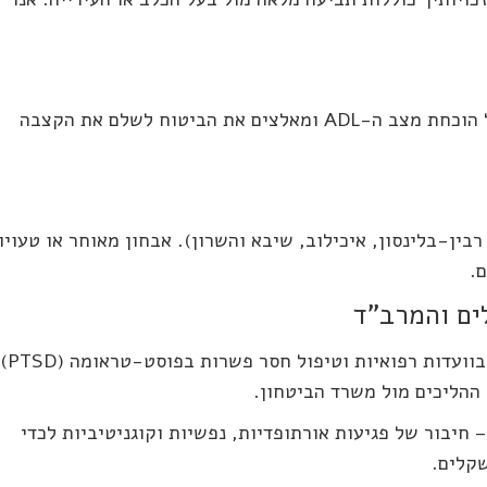
חברת הביטוח דחתה את תביעת הסיעוד? אנו נלחמים על הוכחת מצב ה-ADL ומאלצים את הביטוח לשלם את הקצבה
בין-בלינסון, איכילוב, שיבא והשרון). אבחון מאוחר או טעויו
.
לים והמרב"ד
מאבק על הכרה בנכות עקב שירות צבאי, הופעה נחרצת בוועדות
 ההליכים מול משרד הביטחון.
חיבור של פגיעות אורתופדיות, נפשיות וקוגניטיביות לכדי
שקלים.