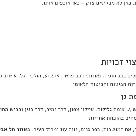
. כאן לא מבקשים צדק – כאן אוכפים אותו.
וי זכויות
ם בכל סוגי התאונות: רכב פרטי, אופנוע, הולכי רגל, אוטובוס
רות הביטוח והביטוח הלאומי.
ת גן
האזור שלנו כולל כבישים עמוסים וצמתים מסוכנים: כביש 4, צומת גלילות, איילון צפון, דרך נמיר, דרך בגין וכביש ה
מחים בהוכחת אחריות.
 אם המושבות, כפר גנים, נווה עוז ומרכז העיר.
באזור תל אבי