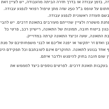
ה, בזמן עבודה או בדרך חזרה הביתה מהעבודה, יש לציין זאת
בפני הרופאים המטפלים. יש לבקש ממקום העבודה לחתום על טופס ב"ל 250 שזה מתן טיפול רפואי לנפגע עבודה.
שם תעודה ראשונית לנפגע עבודה.
חנת משטרה ולציין שהייתם מעורבים בתאונת דרכים. יש להבי
ן ביטוח חובה, תמונות של התאונה, רישיון רכב, פרטי כל
בת התאונה, שעה וכיצד התאונה קרתה במדוייק.
ן ואדם זר יתקשר או יפנה אליכם או לבני משפחותיכם על מנת
 אחד בנוגע לתאונה. החוקרים אינם לטובתכם וכל תפקידם הינו
ין שום חובה בחוק להיפגש ולדבר איתם.
ף בעקבות תאונת דרכים. לפרטים נוספים כיצד למממש את