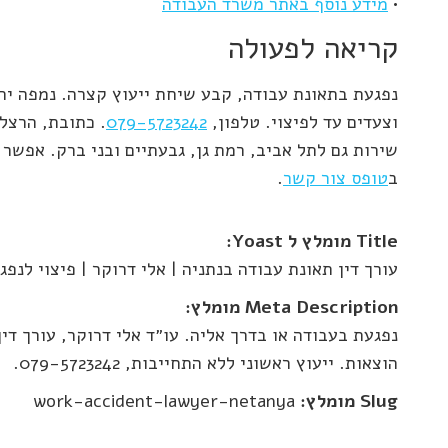
•
מידע נוסף באתר משרד העבודה
קריאה לפעולה
נפגעת בתאונת עבודה, קבע שיחת ייעוץ קצרה. נמפה יח
וצעדים עד לפיצוי. טלפון,
079-5723242
שירות גם לתל אביב, רמת גן, גבעתיים ובני ברק. אפשר 
ב
טופס צור קשר
.
Title מומלץ ל Yoast:
עורך דין תאונת עבודה בנתניה | אלי דרוקר | פיצוי לנפג
Meta Description מומלץ:
נפגעת בעבודה או בדרך אליה. עו״ד אלי דרוקר, עורך די
הוצאות. ייעוץ ראשוני ללא התחייבות, 079-5723242.
Slug מומלץ:
work-accident-lawyer-netanya